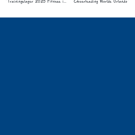
Trainingslager 2025 Fitness in Lindow
Cheerleading Worlds Orlando