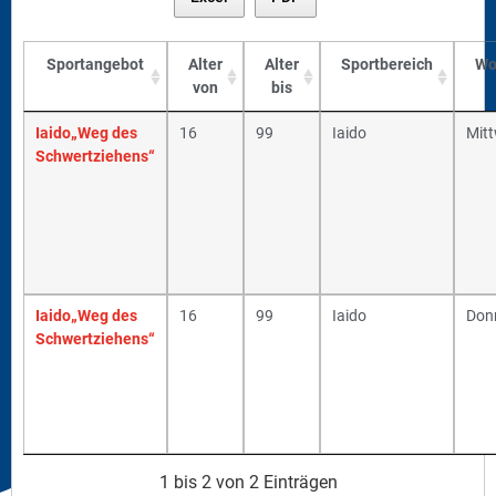
Sportangebot
Alter
Alter
Sportbereich
Wo
von
bis
Iaido„Weg des
16
99
Iaido
Mit
Schwertziehens“
Iaido„Weg des
16
99
Iaido
Don
Schwertziehens“
1 bis 2 von 2 Einträgen