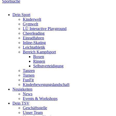
Sportsuche
Dein Sport
Kinderwelt
Gymwelt
LÜ Interactive Playground
Cheerleading
Einradfahren
Inline-Skating
Leichtathletik
Bereich Kampfsport
Boxen
Ringen
Selbstverteidigung
Tanzen
Turnen
FunFit
Kinderbewegungslandschaft
Neuigkeiten
News
Events & Workshops
Dein TSV
Geschäftsstelle
Unser Team