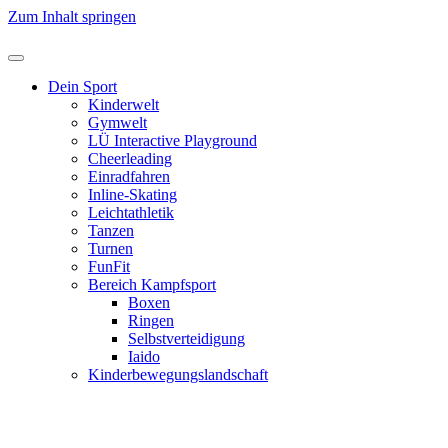
Zum Inhalt springen
Dein Sport
Kinderwelt
Gymwelt
LÜ Interactive Playground
Cheerleading
Einradfahren
Inline-Skating
Leichtathletik
Tanzen
Turnen
FunFit
Bereich Kampfsport
Boxen
Ringen
Selbstverteidigung
Iaido
Kinderbewegungslandschaft