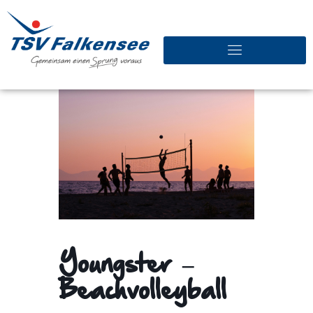
Youngster –
Beachvolleyball