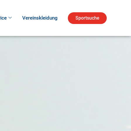
ice
Vereinskleidung
Sportsuche