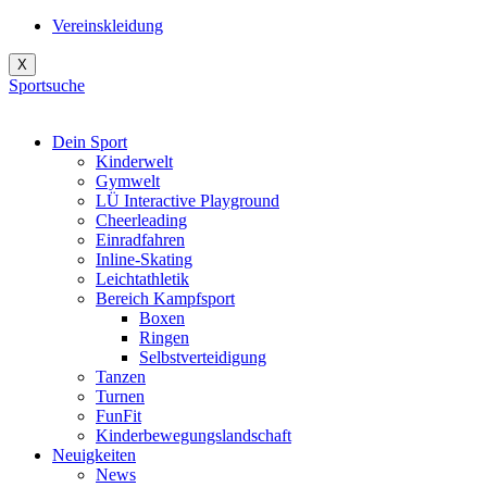
Vereinskleidung
X
Sportsuche
Dein Sport
Kinderwelt
Gymwelt
LÜ Interactive Playground
Cheerleading
Einradfahren
Inline-Skating
Leichtathletik
Bereich Kampfsport
Boxen
Ringen
Selbstverteidigung
Tanzen
Turnen
FunFit
Kinderbewegungslandschaft
Neuigkeiten
News