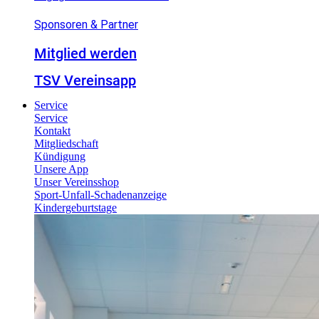
Sponsoren & Partner
Mitglied werden
TSV Vereinsapp
Service
Service
Kontakt
Mitgliedschaft
Kündigung
Unsere App
Unser Vereinsshop
Sport-Unfall-Schadenanzeige
Kindergeburtstage