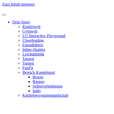
Zum Inhalt springen
Dein Sport
Kinderwelt
Gymwelt
LÜ Interactive Playground
Cheerleading
Einradfahren
Inline-Skating
Leichtathletik
Tanzen
Turnen
FunFit
Bereich Kampfsport
Boxen
Ringen
Selbstverteidigung
Iaido
Kinderbewegungslandschaft