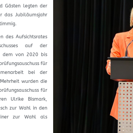
d Gästen legten der
er das Jubiläumsjahr
stimmig.
n des Aufsichtsrates
schusses auf der
t dem von 2020 bis
prüfungsauschuss für
mmenarbeit bei der
 Mehrheit wurden die
prüfungsauschuss für
ren Ulrike Bismark,
ch zur Wahl in den
einer zur Wahl als