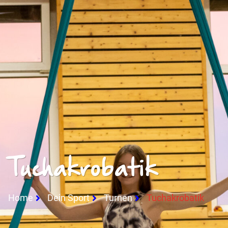
Tuchakrobatik​
Home
Dein Sport
Turnen
Tuchakrobatik