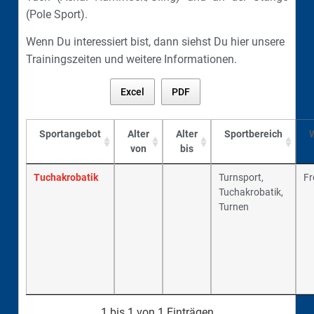
(Pole Sport).
Wenn Du interessiert bist, dann siehst Du hier unsere
Trainingszeiten und weitere Informationen.
Excel
PDF
Sportangebot
Alter
Alter
Sportbereich
von
bis
Tuchakrobatik
Turnsport,
Fr
Tuchakrobatik,
Turnen
1 bis 1 von 1 Einträgen